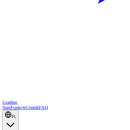
Leadmo
Start
Funkcje
Cennik
FAQ
PL